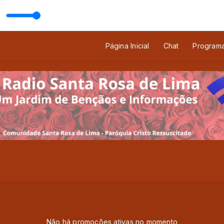
s)
Dalposo
Página Inicial
Chat
Program
Não há promoções ativas no momento