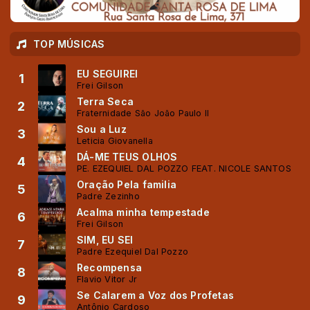
TOP MÚSICAS
EU SEGUIREI
1
Frei Gilson
Terra Seca
2
Fraternidade São João Paulo II
Sou a Luz
3
Leticia Giovanella
DÁ-ME TEUS OLHOS
4
PE. EZEQUIEL DAL POZZO FEAT. NICOLE SANTOS
Oração Pela familia
5
Padre Zezinho
Acalma minha tempestade
6
Frei Gilson
SIM, EU SEI
7
Padre Ezequiel Dal Pozzo
Recompensa
8
Flavio Vitor Jr
Se Calarem a Voz dos Profetas
9
Antônio Cardoso