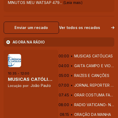
MINUTOS MEU WATSAP 479
...
(Leia mais)
Enviar um recado
Ver todos os recados
AGORA NA RÁDIO
00:00
MUSICAS CATÓLICAS
04:00
GAITA CAMPO E VIOLÃO
10:35 - 12:00
05:00
RAIZES E CANÇÕES
MUSICAS CATÓLICAS
07:00
JORNAL REPORTER BRASIL
João Paulo
Locução por:
07:45
ORAR COSTUMA FAZER BEM
08:00
RADIO VATICANO- NOTICIAS DO VATICANO
08:15
ORAÇÃO DA MANHA