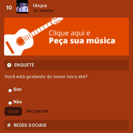
Utopia
10
Zé Vicente
ENQUETE
Você está gostando do nosso novo site?
Sim
Não
Ver parcial
Votar
REDES SOCIAIS