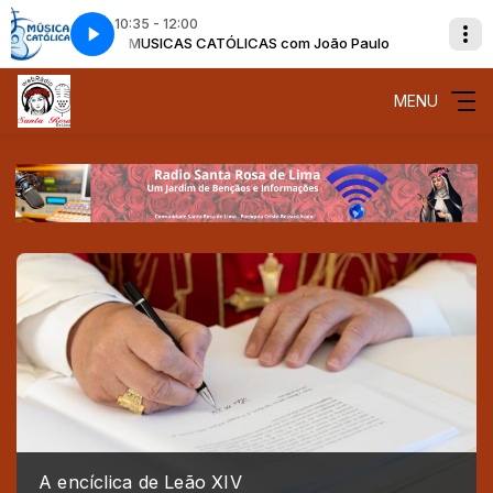
10:35 - 12:00
lo
 em Deus
MUSICAS CATÓLICAS com João Paulo
Padre Cleidimar Moreira - Eu Espero em Deus
MENU
A encíclica de Leão XIV