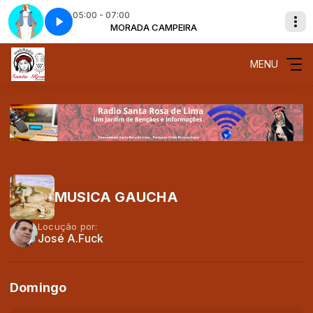
05:00 - 07:00
leto
IA -
EIRA
MORADA CAMPEIRA
EVANGELHO DO DIA -
Ave-Maria - Completo
MENU
MUSICA GAUCHA
Locução por:
José A.Fuck
Domingo