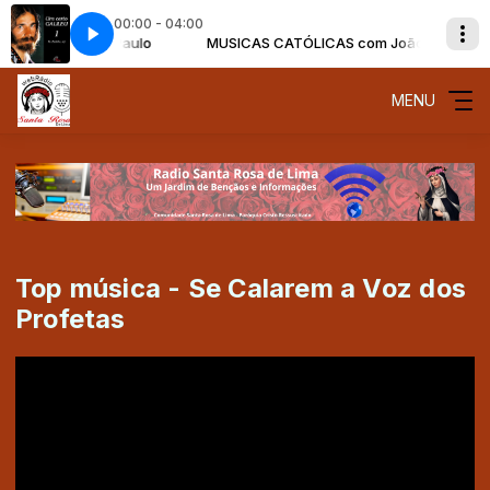
00:00 - 04:00
ICAS com João Paulo
CJ - História de Maria
MUSICAS CATÓLICAS com João Paulo
Padre Zezinho SCJ - História de Maria
MENU
Top música - Se Calarem a Voz dos
Profetas